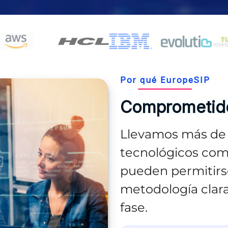
AWS, Red Hat, SUSE, Asterisk, Evolutio y Tuyú.
Por qué EuropeSIP
Comprometid
Llevamos más de 
tecnológicos com
pueden permitirse
metodología clar
fase.