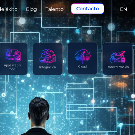
Contacto
de éxito
Blog
Talento
EN
Apps web y
Integración
Transformación
Cloud
móvil