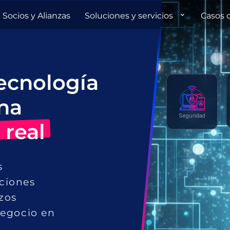
Socios y Alianzas
Soluciones y servicios
Casos 
ecnología
na
Seguridad
 real
s
ciones
zos
negocio en