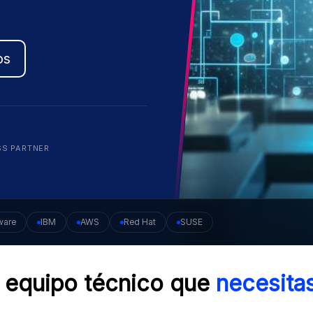
os
SS PARTNER
ware
IBM
AWS
Red Hat
SUSE
 equipo técnico que
necesitas