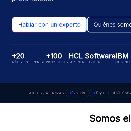
Hablar con un experto
Quiénes som
+20
+100
HCL Software
IBM
AÑOS ENTERPRISE
PROYECTOS
PARTNER EUROPA
BUSINE
Evolutio
Tuyú
HCL Soft
SOCIOS / ALIANZAS
Somos el